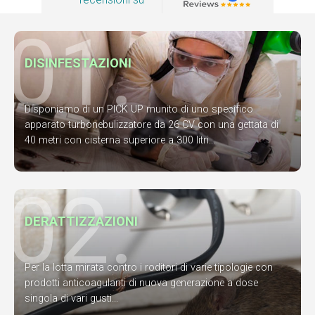
01.
DISINFESTAZIONI
Disponiamo di un PICK UP munito di uno specifico
apparato turbonebulizzatore da 26 CV con una gettata di
40 metri con cisterna superiore a 300 litri...
02.
DERATTIZZAZIONI
Per la lotta mirata contro i roditori di varie tipologie con
prodotti anticoagulanti di nuova generazione a dose
singola di vari gusti...