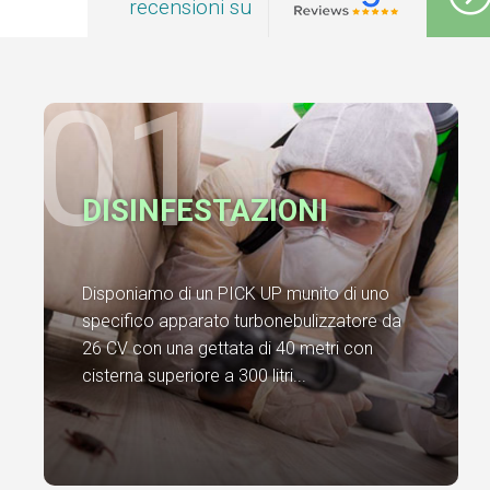
recensioni su
01.
DISINFESTAZIONI
Disponiamo di un PICK UP munito di uno
specifico apparato turbonebulizzatore da
26 CV con una gettata di 40 metri con
cisterna superiore a 300 litri...