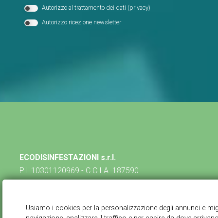
Autorizzo al trattamento dei dati (
privacy
)
Autorizzo ricezione newsletter
ECODISINFESTAZIONI s.r.l.
P.I. 10301120969 - C.C.I.A. 187590
via Pietro da Lissone, 17 - 20851 Lissone (MB)