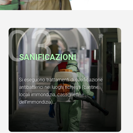
03.
SANIFICAZIONI
Si eseguono trattamenti di sanificazione
antibatterici nei luoghi richiesti (cantine,
locali immondizia, cassonetti
dell’immondizia)...