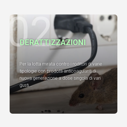
02.
DERATTIZZAZIONI
Per la lotta mirata contro i roditori di varie
tipologie con prodotti anticoagulanti di
nuova generazione a dose singola di vari
gusti...