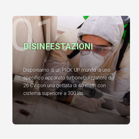
01.
DISINFESTAZIONI
Disponiamo di un PICK UP munito di uno
specifico apparato turbonebulizzatore da
26 CV con una gettata di 40 metri con
cisterna superiore a 300 litri...