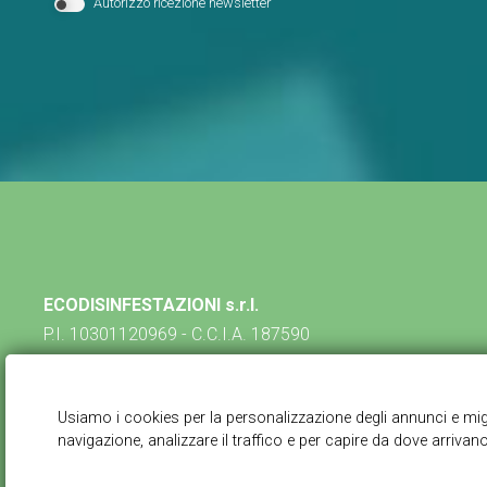
Autorizzo ricezione newsletter
ECODISINFESTAZIONI s.r.l.
P.I. 10301120969 - C.C.I.A. 187590
via Pietro da Lissone, 17 - 20851 Lissone (MB)
039.2621879