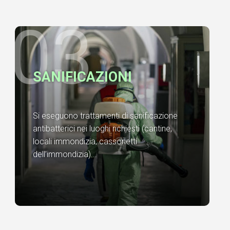
03.
SANIFICAZIONI
Si eseguono trattamenti di sanificazione
antibatterici nei luoghi richiesti (cantine,
locali immondizia, cassonetti
dell’immondizia)...