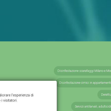
Disinfestazione scarafaggi Milano e Mo
Disinfestazione cimici in appartamenti
Deratti
Servizi antilarvali, adulticid