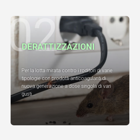
02.
DERATTIZZAZIONI
Per la lotta mirata contro i roditori di varie
tipologie con prodotti anticoagulanti di
nuova generazione a dose singola di vari
gusti...