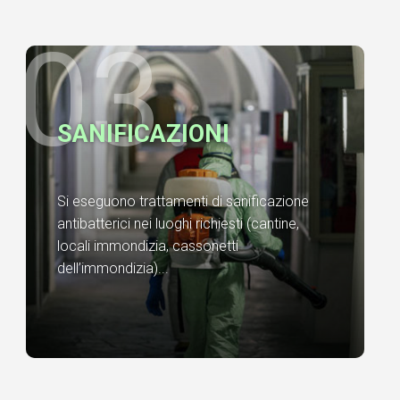
03.
SANIFICAZIONI
Si eseguono trattamenti di sanificazione
antibatterici nei luoghi richiesti (cantine,
locali immondizia, cassonetti
dell’immondizia)...