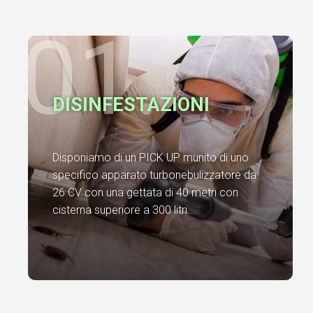
01.
DISINFESTAZIONI
Disponiamo di un PICK UP munito di uno
specifico apparato turbonebulizzatore da
26 CV con una gettata di 40 metri con
cisterna superiore a 300 litri...