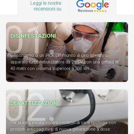
Leggi le nostre
recensioni su
01.
DISINFESTAZIONI
Disponiamo di un PICK UP munito di uno specifico
apparato turbonebulizzatore da 26 CV con una gettata di
40 metri con cisterna superiore a 300 litri...
02.
DERATTIZZAZIONI
Per la lotta mirata contro i roditori di varie tipologie con
prodotti anticoagulanti di nuova generazione a dose