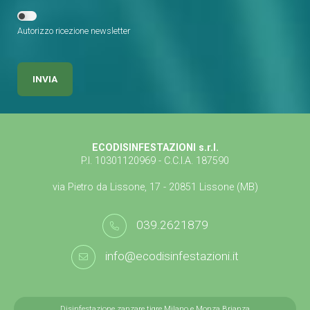
Autorizzo ricezione newsletter
ECODISINFESTAZIONI s.r.l.
P.I. 10301120969 - C.C.I.A. 187590
via Pietro da Lissone, 17 - 20851 Lissone (MB)
039.2621879
info@ecodisinfestazioni.it
Disinfestazione zanzare tigre Milano e Monza Brianza