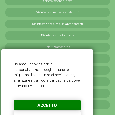
Disinfestazione e insetti
Disinfestazione vespe e calabroni
Disinfestazione cimici in appartamenti
Disinfestazione formiche
Derattizzazione topi
Derattizzazione ratti
Disinfestazione blatte germaniche in provincia di Milano
Servizi antilarvali, adulticidi invernali
Disinfestazione scarafaggi
ACCETTO
Disinfestazione da cimici verdi