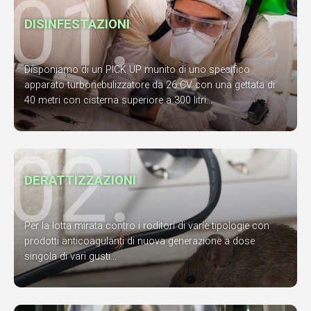
01.
DISINFESTAZIONI
Disponiamo di un PICK UP munito di uno specifico
apparato turbonebulizzatore da 26 CV con una gettata di
40 metri con cisterna superiore a 300 litri...
02.
DERATTIZZAZIONI
Per la lotta mirata contro i roditori di varie tipologie con
prodotti anticoagulanti di nuova generazione a dose
singola di vari gusti...