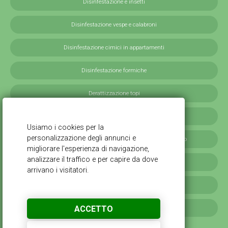
Disinfestazione e insetti
Disinfestazione vespe e calabroni
Disinfestazione cimici in appartamenti
Disinfestazione formiche
Derattizzazione topi
Derattizzazione ratti
Disinfestazione blatte germaniche in provincia di Milano
Servizi antilarvali, adulticidi invernali
Disinfestazione scarafaggi
ACCETTO
Disinfestazione da cimici verdi