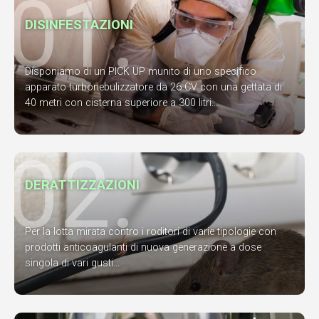
01.
DISINFESTAZIONI
Disponiamo di un PICK UP munito di uno specifico
apparato turbonebulizzatore da 26 CV con una gettata di
40 metri con cisterna superiore a 300 litri...
02.
DERATTIZZAZIONI
Per la lotta mirata contro i roditori di varie tipologie con
prodotti anticoagulanti di nuova generazione a dose
singola di vari gusti...