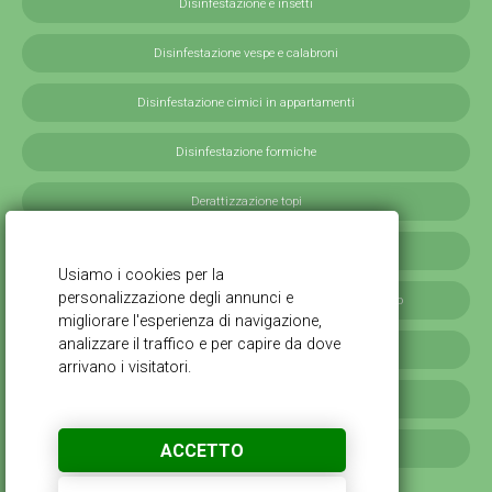
Disinfestazione e insetti
Disinfestazione vespe e calabroni
Disinfestazione cimici in appartamenti
Disinfestazione formiche
Derattizzazione topi
Derattizzazione ratti
Disinfestazione blatte germaniche in provincia di Milano
Servizi antilarvali, adulticidi invernali
Disinfestazione scarafaggi
ACCETTO
Disinfestazione da cimici verdi