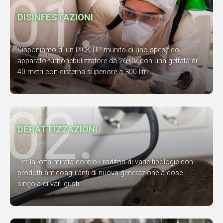
01.
DISINFESTAZIONI
Disponiamo di un PICK UP munito di uno specifico
apparato turbonebulizzatore da 26 CV con una gettata di
40 metri con cisterna superiore a 300 litri...
02.
DERATTIZZAZIONI
Per la lotta mirata contro i roditori di varie tipologie con
prodotti anticoagulanti di nuova generazione a dose
singola di vari gusti...